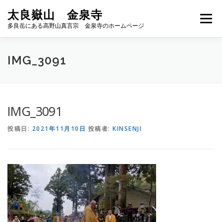
コ
太良嶽山 金泉寺
ン
メニュー
テ
多良岳にある高野山真言宗 金泉寺のホームページ
ン
ツ
へ
ホーム
金泉寺の由来
千手観音
金泉寺の再建
IMG_3091
ス
キ
ッ
プ
護持協賛会
IMG_3091
投稿日:
2021年11月10日
投稿者:
KINSENJI