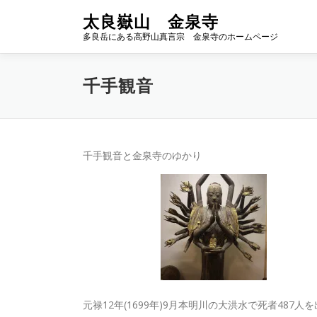
コ
太良嶽山 金泉寺
ン
多良岳にある高野山真言宗 金泉寺のホームページ
テ
ン
ツ
千手観音
へ
ス
キ
ッ
プ
千手観音と金泉寺のゆかり
元禄12年(1699年)9月本明川の大洪水で死者4