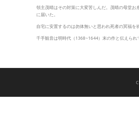
領主茂晴はその対策に大変苦しんだ。茂晴の母堂お糸
に届いた。
自宅に安置するのは勿体無いと思われ死者の冥福を
千手観音は明時代（1368~1644）末の作と伝えら
C