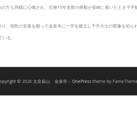
の方も同様に心痛され、元禄15年支那の商船が長崎に着いたとき千手
祈り、領民の安泰を願って金泉寺に一宇を建立し千手大士の聖像を祀ら
れている。
opyright © 2026 太良嶽山 金泉寺
–
OnePress
theme by FameThem