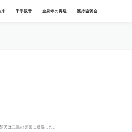
由来
千手観音
金泉寺の再建
護持協賛会
諫早領民は二重の災害に遭遇した。